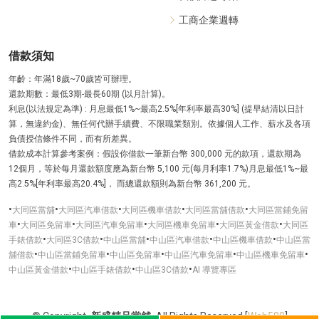
工商企業週轉
借款須知
年齡：年滿18歲~70歲皆可辦理。
還款期數：最低3期-最長60期 (以月計算)。
利息(以法規定為準) : 月息最低1%~最高2.5%[年利率最高30%] (提早結清以日計
算，無違約金)、無任何代辦手續費、不限職業類別。依據個人工作、薪水及各項
負債授信條件不同，而有所差異。
借款成本計算參考案例：假設你借款一筆新台幣 300,000 元的款項，還款期為
12個月，等於每月還款額度應為新台幣 5,100 元(每月利率1.7%)月息最低1%~最
高2.5%[年利率最高20.4%]， 而總還款額則為新台幣 361,200 元。
•
•
•
•
•
大同區當舖
大同區汽車借款
大同區機車借款
大同區當舖借款
大同區當鋪免留
•
•
•
•
•
車
大同區免留車
大同區汽車免留車
大同區機車免留車
大同區黃金借款
大同區
•
•
•
•
•
手錶借款
大同區3C借款
中山區當舖
中山區汽車借款
中山區機車借款
中山區當
•
•
•
•
•
舖借款
中山區當鋪免留車
中山區免留車
中山區汽車免留車
中山區機車免留車
•
•
•
中山區黃金借款
中山區手錶借款
中山區3C借款
AI 導覽專區
©
Copyright
新盛精品當舖
All Rights Reserved
[
Web580
]